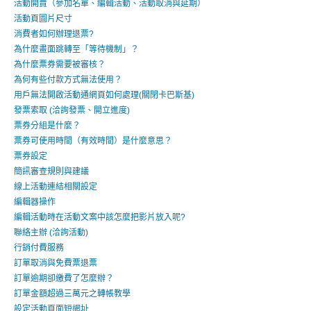
活動開賣（參加名單、編輯活動、活動取消與延期）
活動頁圖片尺寸
消費者如何辦理退票?
為什麼畫面跳轉至「等待機制」？
為什麼票券需要被審核？
為何有些付款方式無法使用？
用戶無法開啟活動通網頁如何處理(關閉卡巴斯基)
發票索取 (洽詢發票、開立進度)
票券分組是什麼？
票券可使用時間（有效時間）是什麼意思？
票券設定
簡訊審查規則與建議
線上活動連結相關設定
編輯器操作
編輯活動時在活動文案中該怎麼把影片放入呢?
聯絡主辦 (洽詢活動)
行銷付費服務
訂單取消與免費票退票
訂單逾期卻繳費了怎麼辦？
訂單金額超過三萬元之轉帳教學
設定活動頁面短網址