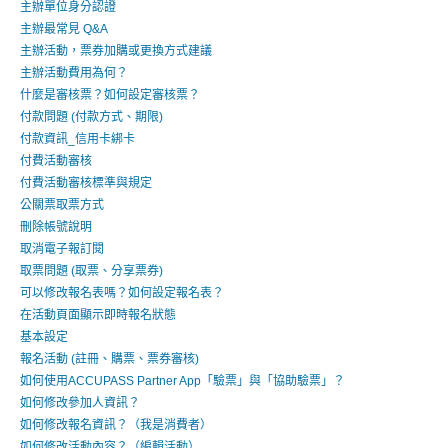
主辦單位身分認證
主辦最常見 Q&A
主辦活動，票券加購或更換方式建議
主辦活動費用為何？
什麼是審核票？如何設定審核票？
付款問題 (付款方式、期限)
付款資訊_信用卡綁卡
付費活動審核
付費活動審核標準與規定
公關票取票方式
刪除帳號說明
取消電子報訂閱
取票問題 (取票、分享票券)
可以修改報名表嗎？如何設定報名表？
在活動頁面顯示即時報名狀態
基本設定
報名活動 (註冊、購票、票券審核)
如何使用ACCUPASS Partner App「驗票」與「協助驗票」？
如何修改參加人資訊？
如何修改報名資訊？（我是消費者）
如何修改活動內容？（編輯活動）