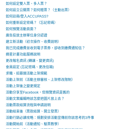
如何設定雙人票、多人票？
如何設立公關票？如何贈票？（主動出票）
如何註冊/登入ACCUPASS?
如何重新設定密碼？（忘記密碼）
如何預覽活動頁面？
廣告投放主辦單位身分認證
建立新活動（初次操作、收費說明）
我已完成繳費並收到電子票券，卻收到繳費通知信？
摘星計畫功能服務說明
更改報名資訊 (轉讓、變更資訊)
會員設定 (忘記密碼、更改信箱)
求職、招募類活動上架規範
活動上架前（活動主辦審核、上架修改限制）
活動上架後之變更規定
活動分享至Facebook，但預覽資訊是舊的
活動文案編輯時該怎麼把圖片放上去？
活動票款結算流程與申請說明
活動結束後（票款結算、開立發票）
活動行銷必讀攻略：規劃安排活動宣傳前你該思考的3件事
活動開始前（活動通知、驗票教學）