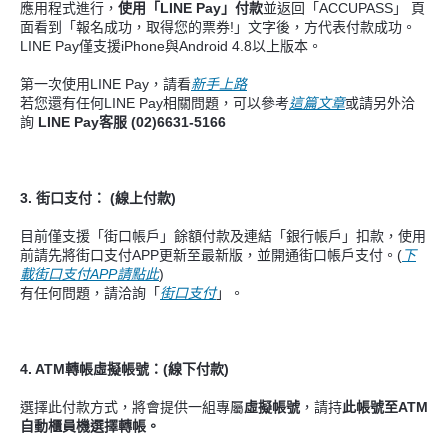
應用程式進行，
使用「LINE Pay」付款
並返回「ACCUPASS」 頁
面看到「報名成功，取得您的票券!」文字後，方代表付款成功。
LINE Pay僅支援iPhone與Android 4.8以上版本。
第一次使用LINE Pay，請看
新手上路
若您還有任何LINE Pay相關問題，可以參考
這篇文章
或請另外洽
詢
LINE Pay客服
(02)6631-5166
3. 街口支付：
(線上付款)
目前僅支援「街口帳戶」餘額付款及連結「銀行帳戶」扣款，使用
前請先將街口支付APP更新至最新版，並開通街口帳戶支付。(
下
載街口支付APP請點此
)
有任何問題，請洽詢「
街口支付
」。
4. ATM轉帳虛擬帳號：(線下付款)
選擇此付款方式，將會提供一組專屬
虛擬帳號
，請持
此帳號至ATM
自動櫃員機選擇轉帳。