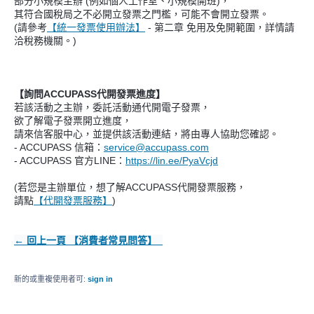
部分小規模主辦 (例如個人工作室、小規模開班)，
其符合國稅局之不必開立發票之門檻，可能不會開立發票。
(請參考
【統一發票使用辦法】
- 第二章 免用及免開範圍，詳情請
洽稅務機關。)
【詢問ACCUPASS代開發票進度】
若該活動之主辦，委託活動通代開電子發票，
欲了解電子發票開立進度，
請來信客服中心，並提供該活動連結，將由專人協助您確認。
- ACCUPASS 信箱：
service@accupass.com
- ACCUPASS 官方LINE：
https://lin.ee/PyaVcjd
(若您是主辦單位，想了解ACCUPASS代開發票服務，
請點
【代開發票服務】
)
← 回上一頁 【消費者常見問答】
新的或重複使用者可:
sign in