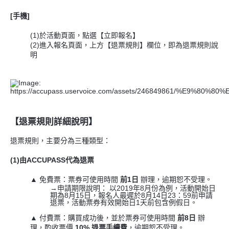
[手機
]
(1)於活動頁面，點選【立即報名】
(2)進入報名頁面，上方【退票規則】欄位，即為退票規則說
明
【退票規則詳細說明】
退票規則，主要分為三種類型：
(1)由
ACCUPASS
代為退票
▲ 免費票：票券可使用時間
前
1日
辦理，逾期恕不受理。
→申請期限說明： 以2019年8月份為例，活動開始日
期為8月15日，報名人最遲於8月14日23：59前申請
退票，活動票券有效開始日1天前包含例假日。
▲ 付費票：購買成功
後
，並於票券可使用時間
前
8
日
辦
理，酌收票價
10% 退票手續費
，逾期恕不受理。