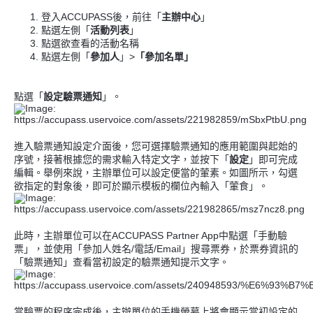
登入ACCUPASS後，前往「
主辦中心
」
點選左側「
活動列表
」
點選欲查看的活動名稱
點選左側「
參加人
」>
「參加名單」
點選「
設定驗票通知
」。
進入驗票通知設定介面後，您可選擇驗票通知的應用範圍與起始的
序號，接著根據您的需求輸入特定文字，並按下「
設定
」即可完成
編輯。舉例來說，主辦單位可以設定便當的葷素。如圖所示，勾選
欲指定的對象後，即可於顯示模板的欄位內輸入「葷食」。
此時，主辦單位可以在
ACCUPASS Partner App
中點選「手動驗
票」，並使用「參加人姓名/電話/Email」搜尋票券，於票券資訊的
「驗票通知」查看當初設定的驗票通知提示文字。
當驗票的程序完成後，主辦單位的手機螢幕上將會顯示當初設定的