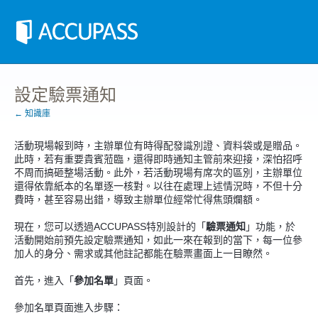
設定驗票通知
← 知識庫
活動現場報到時，主辦單位有時得配發識別證、資料袋或是贈品。
此時，若有重要貴賓蒞臨，還得即時通知主管前來迎接，深怕招呼
不周而搞砸整場活動。此外，若活動現場有席次的區別，主辦單位
還得依靠紙本的名單逐一核對。以往在處理上述情況時，不但十分
費時，甚至容易出錯，導致主辦單位經常忙得焦頭爛額。
現在，您可以透過ACCUPASS特別設計的「
驗票通知
」功能，於
活動開始前預先設定驗票通知，如此一來在報到的當下，每一位參
加人的身分、需求或其他註記都能在驗票畫面上一目瞭然。
首先，進入「
參加名單
」頁面。
參加名單頁面進入步驟：