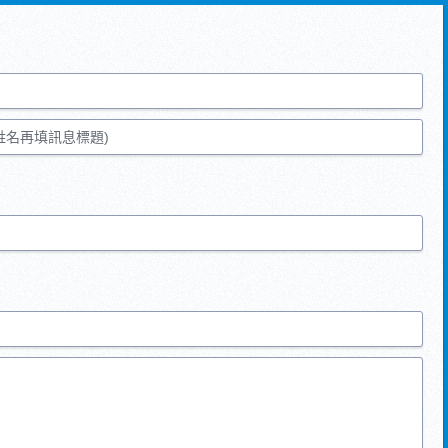
姓名再填訊息標題)